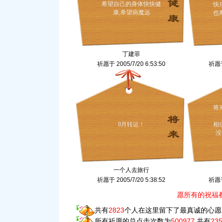
希望自己的身体快快健
快
康,希望病魔远
也
丁建菲
祈愿于 2005/7/20 6:53:50
祈愿于 
将
9月转运！
相
没
一个人去旅行
祈愿于 2005/7/20 5:38:52
祈愿于 
愿所有的祝福
共有
2823
个人在这里留下了最真诚的心愿
所有祈愿的总点击次数为
500977
,共有
23