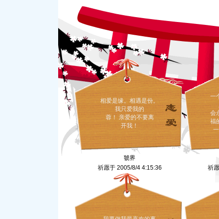
一
相爱是缘。相遇是份。
我只爱我的
会
蓉！ 亲爱的不要离
福
开我！
一
虢界
祈愿于 2005/8/4 4:15:36
祈愿于