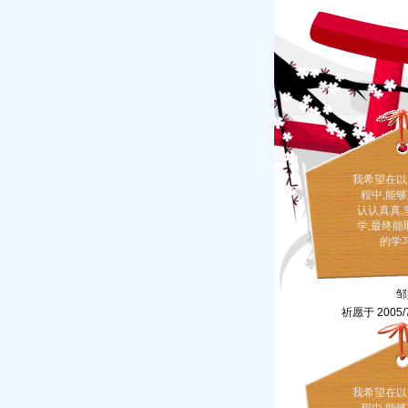
我希望在以
程中,能够
认认真真,
学,最终能
的学
邹
祈愿于 2005/7/
我希望在以