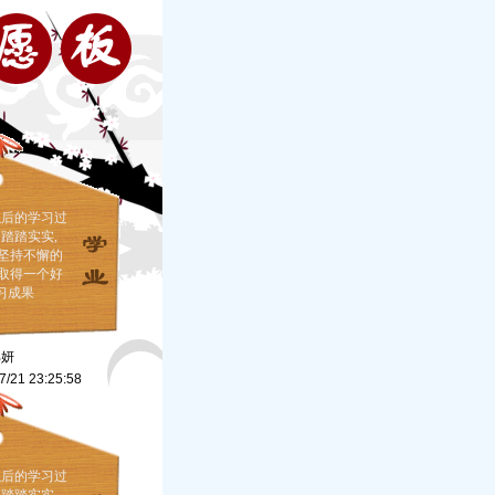
以后的学习过
够踏踏实实,
,坚持不懈的
能取得一个好
习成果
邹妍
/21 23:25:58
以后的学习过