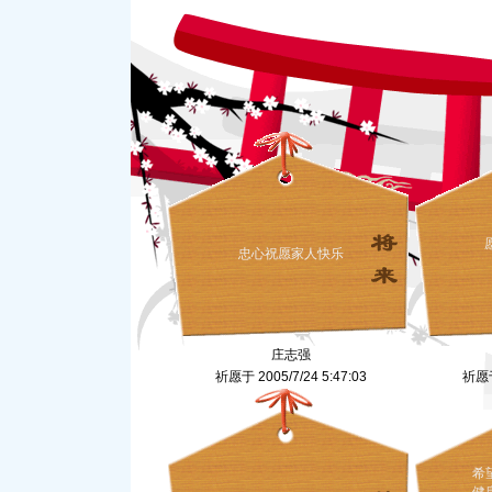
忠心祝愿家人快乐
庄志强
祈愿于 2005/7/24 5:47:03
祈愿于 
希