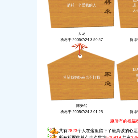
健
消耗一个爱我的人
进
天
大龙
祈愿于 2005/7/24 3:50:57
祈愿于 
我
希望我妈妈在也不打我
陈安然
祈愿于 2005/7/24 3:01:25
祈愿于 
愿所有的祝福
共有
2823
个人在这里留下了最真诚的心愿
所有祈愿的总点击次数为
500919
,共有
23