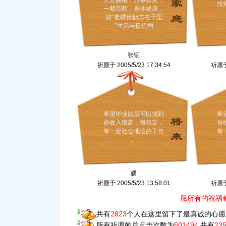
天官赐福，万事如意，
找
一顺百顺，身体健康，
如“老骥伏枥志在千里
”生活与日俱增
张钲
祈愿于 2005/5/23 17:34:54
祈愿于 
希望毕业以后可以找到
希
份收入很高，很稳定，
份
有一定社会地位的工作
有
。
媛
祈愿于 2005/5/23 13:58:01
祈愿于 
愿所有的祝福
共有
2823
个人在这里留下了最真诚的心愿
所有祈愿的总点击次数为
501494
,共有
23