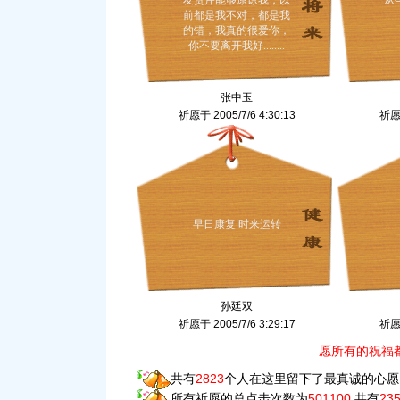
友贾芹能够原谅我，以
从
前都是我不对，都是我
的错，我真的很爱你，
你不要离开我好........
张中玉
祈愿于 2005/7/6 4:30:13
祈愿于
早日康复 时来运转
孙廷双
祈愿于 2005/7/6 3:29:17
祈愿于
愿所有的祝福
共有
2823
个人在这里留下了最真诚的心愿
所有祈愿的总点击次数为
501100
,共有
23