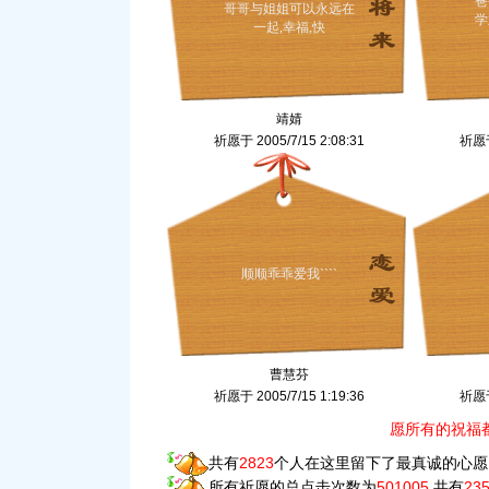
爸
哥哥与姐姐可以永远在
学
一起,幸福,快
靖婧
祈愿于 2005/7/15 2:08:31
祈愿于 
顺顺乖乖爱我````
曹慧芬
祈愿于 2005/7/15 1:19:36
祈愿于 
愿所有的祝福
共有
2823
个人在这里留下了最真诚的心愿
所有祈愿的总点击次数为
501005
,共有
23